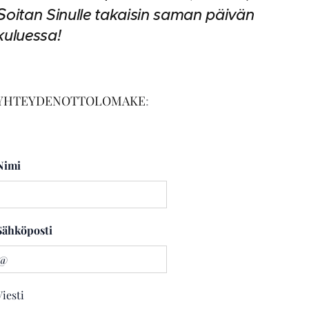
S
oitan Sinulle takaisin saman päivän
kuluessa!
YHTEYDENOTTOLOMAKE
:
Nimi
Sähköposti
Viesti