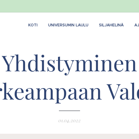
KOTI
UNIVERSUMIN LAULU
SILJAHELINÄ
A
Yhdistyminen
rkeampaan Val
01.04.2022