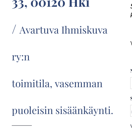
33, 00120 Hki
/
Avartuva Ihmiskuva
ry:n
toimitila,
vasemman
puoleisin sisäänkäynti.