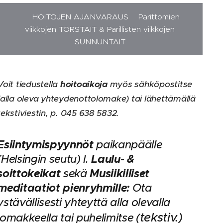
🪷 HOITOJEN AJANVARAUS Parittomien
viikkojen TORSTAIT & Parillisten viikkojen
SUNNUNTAIT
Voit tiedustella
hoitoaikoja
myös sähköpostitse
(alla oleva yhteydenottolomake) tai lähettämällä
tekstiviestin, p. 045 638 5832.
Esiintymispyynnöt
paikanpäälle
Laulu
- &
(Helsingin seutu) l.
soittokeikat
Musiikilliset
sekä
meditaatiot pienryhmille:
Ota
ystävällisesti yhteyttä alla olevalla
tekstiv.)
lomakkeella tai puhelimitse (