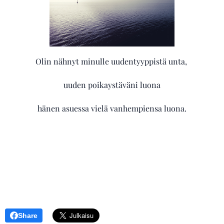
Olin nähnyt minulle uudentyyppistä unta,
uuden poikaystäväni luona
hänen asuessa vielä vanhempiensa luona.
Share