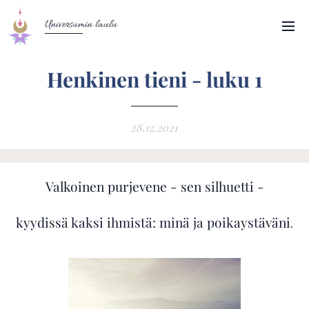
Universumin laulu
Henkinen tieni - luku 1
28.12.2021
Valkoinen purjevene - sen silhuetti -
kyydissä kaksi ihmistä: minä ja poikaystäväni
.