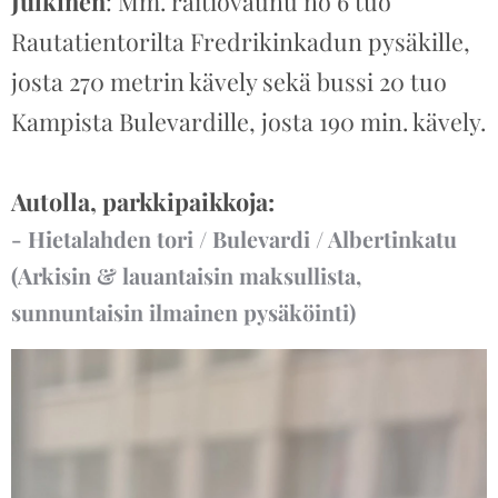
Julkinen
: Mm. raitiovaunu no 6 tuo
Rautatientorilta Fredrikinkadun pysäkille,
josta 270 metrin kävely sekä bussi 20 tuo
Kampista Bulevardille, josta 190 min. kävely.
Autolla, parkkipaikkoja:
- Hietalahden tori / Bulevardi / Albertinkatu
(Arkisin & lauantaisin maksullista,
sunnuntaisin ilmainen pysäköinti)