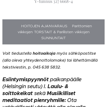
Y-tunnus 327 6668-4
🪷 HOITOJEN AJANVARAUS Parittomien
viikkojen TORSTAIT & Parillisten viikkojen
SUNNUNTAIT
Voit tiedustella
hoitoaikoja
myös sähköpostitse
(alla oleva yhteydenottolomake) tai lähettämällä
tekstiviestin, p. 045 638 5832.
Esiintymispyynnöt
paikanpäälle
Laulu
- &
(Helsingin seutu) l.
soittokeikat
Musiikilliset
sekä
meditaatiot pienryhmille:
Ota